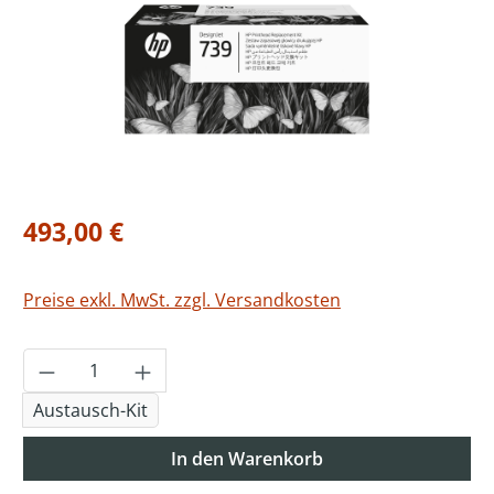
Regulärer Preis:
493,00 €
Preise exkl. MwSt. zzgl. Versandkosten
Produkt Anzahl: Gib den gewünschten Wer
Austausch-Kit
In den Warenkorb