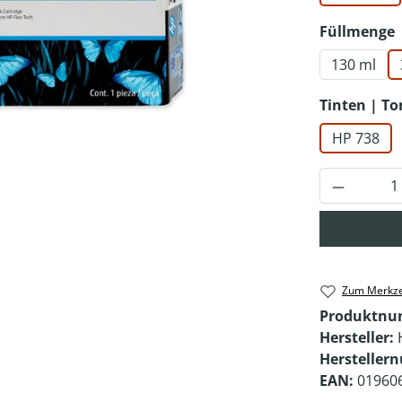
Füllmenge
130 ml
Tinten | T
HP 738
Produkt 
Zum Merkze
Produktn
Hersteller:
Hersteller
EAN:
01960