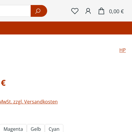
War
0,00 €
HP
eis:
 €
 MwSt. zzgl. Versandkosten
ählen
Magenta
Gelb
Cyan