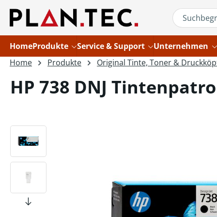
um Hauptinhalt springen
Zur Suche springen
Home
Produkte
Service & Support
Unternehmen
Home
Produkte
Original Tinte, Toner & Druckköp
HP 738 DNJ Tintenpatro
Bildergalerie überspringen