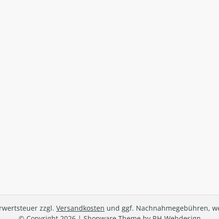
hrwertsteuer zzgl.
Versandkosten
und ggf. Nachnahmegebühren, we
© Copyright 2026 | Shopware Theme by
RH-Webdesign