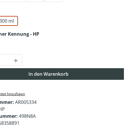
auswählen
300 ml
auswählen
oner Kennung - HP
Anzahl: Gib den gewünschten Wert ein o
In den Warenkorb
ttel hinzufügen
ummer:
AR005334
HP
nummer:
498N8A
68358891