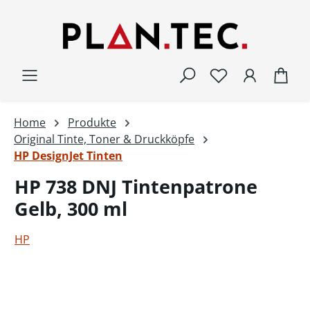
Zum Hauptinhalt springen
War
Home
Produkte
Original Tinte, Toner & Druckköpfe
HP DesignJet Tinten
HP 738 DNJ Tintenpatrone
Gelb, 300 ml
HP
Bildergalerie überspringen