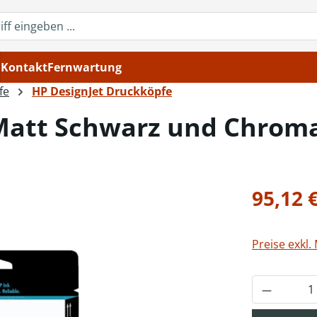
Kontakt
Fernwartung
fe
HP DesignJet Druckköpfe
Matt Schwarz und Chroma
Regulärer Pr
95,12 
Preise exkl.
Produkt 