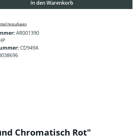
In den Warenkorb
ttel hinzufügen
ummer:
AR001390
HP
nummer:
CD949A
0038696
und Chromatisch Rot"