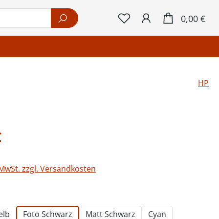
War
0,00 €
HP
eis:
€
 MwSt. zzgl. Versandkosten
ählen
elb
Foto Schwarz
Matt Schwarz
Cyan