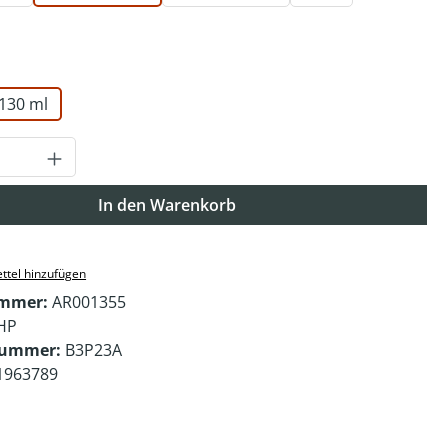
auswählen
130 ml
Anzahl: Gib den gewünschten Wert ein o
In den Warenkorb
ttel hinzufügen
ummer:
AR001355
HP
nummer:
B3P23A
1963789