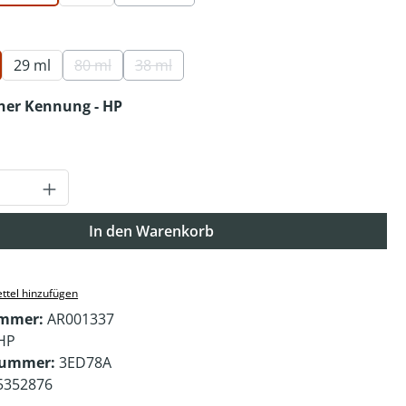
(Diese Option ist zurzeit nicht verfügbar.)
auswählen
29 ml
80 ml
38 ml
(Diese Option ist zurzeit nicht verfügbar.)
(Diese Option ist zurzeit nicht verfügbar.)
auswählen
oner Kennung - HP
Anzahl: Gib den gewünschten Wert ein o
In den Warenkorb
ttel hinzufügen
ummer:
AR001337
HP
nummer:
3ED78A
5352876