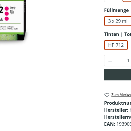
Füllmenge
3 x 29 ml
Tinten | T
HP 712
Produkt 
Zum Merkze
Produktn
Hersteller:
Hersteller
EAN:
19390