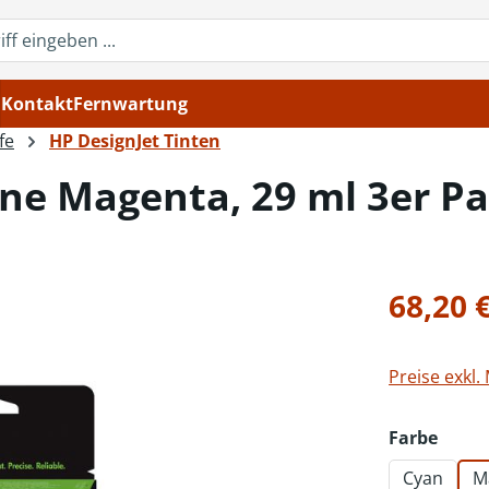
Kontakt
Fernwartung
fe
HP DesignJet Tinten
ne Magenta, 29 ml 3er P
Regulärer Pr
68,20 
Preise exkl.
ausw
Farbe
Cyan
M