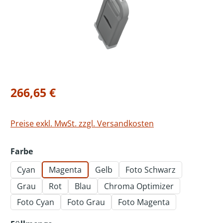
Regulärer Preis:
266,65 €
Preise exkl. MwSt. zzgl. Versandkosten
auswählen
Farbe
Cyan
Magenta
Gelb
Foto Schwarz
Grau
Rot
Blau
Chroma Optimizer
Foto Cyan
Foto Grau
Foto Magenta