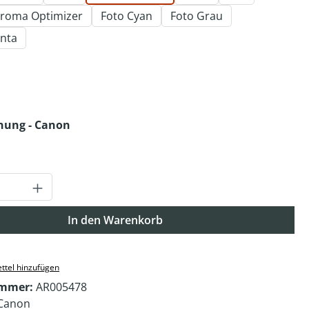
roma Optimizer
Foto Cyan
Foto Grau
nta
auswählen
auswählen
nung - Canon
Anzahl: Gib den gewünschten Wert ein o
In den Warenkorb
ttel hinzufügen
ummer:
AR005478
Canon