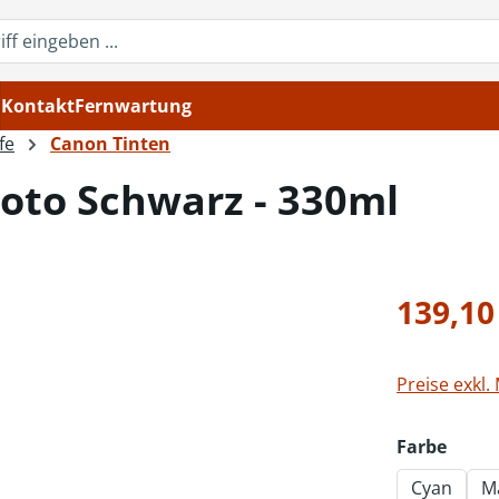
Kontakt
Fernwartung
fe
Canon Tinten
Foto Schwarz - 330ml
Regulärer Pr
139,10
Preise exkl.
ausw
Farbe
Cyan
M