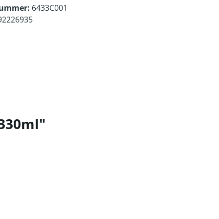
nummer:
6433C001
92226935
 330ml"