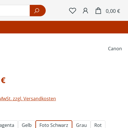
War
0,00 €
Canon
eis:
 €
 MwSt. zzgl. Versandkosten
ählen
agenta
Gelb
Foto Schwarz
Grau
Rot