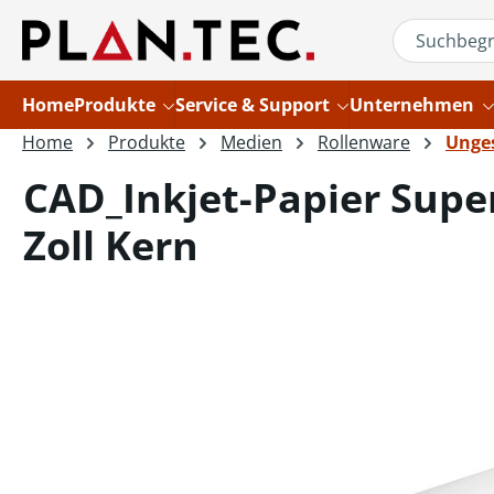
um Hauptinhalt springen
Zur Suche springen
Home
Produkte
Service & Support
Unternehmen
Home
Produkte
Medien
Rollenware
Unges
CAD_Inkjet-Papier Supe
Zoll Kern
Bildergalerie überspringen