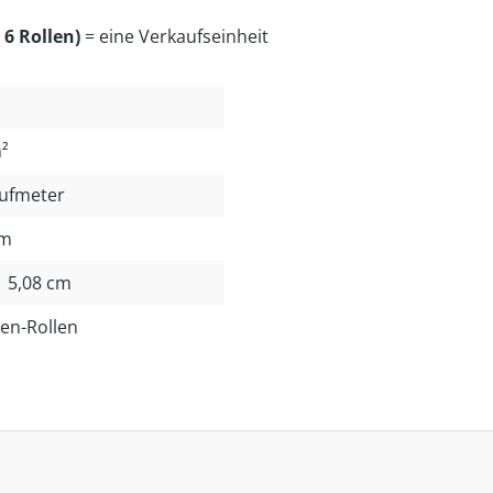
 6 Rollen)
= eine Verkaufseinheit
²
aufmeter
mm
 | 5,08 cm
en-Rollen