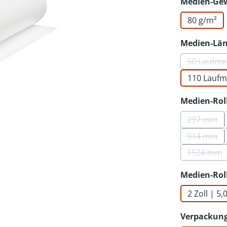
Medien-Ge
80 g/m²
Medien-Lä
50 Laufme
(Die
110 Laufm
Medien-Rol
297 mm
(Diese 
914 mm
(Diese 
1524 mm
(Diese 
Medien-Rol
2 Zoll | 5
Verpackung