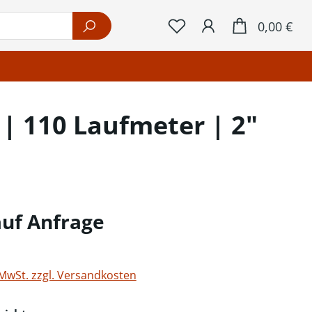
War
0,00 €
| 110 Laufmeter | 2"
auf Anfrage
 MwSt. zzgl. Versandkosten