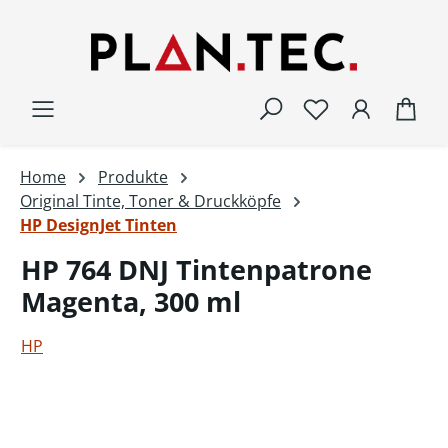
Zum Hauptinhalt springen
War
Home
Produkte
Original Tinte, Toner & Druckköpfe
HP DesignJet Tinten
HP 764 DNJ Tintenpatrone
Magenta, 300 ml
HP
Bildergalerie überspringen